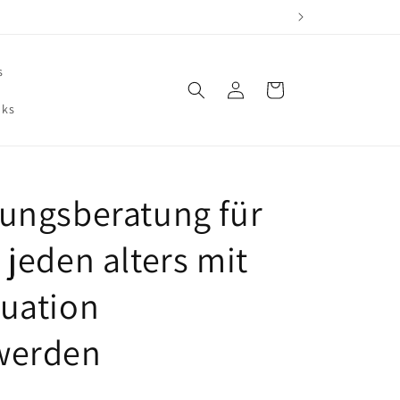
s
Einloggen
Warenkorb
oks
ungsberatung für
 jeden alters mit
uation
werden