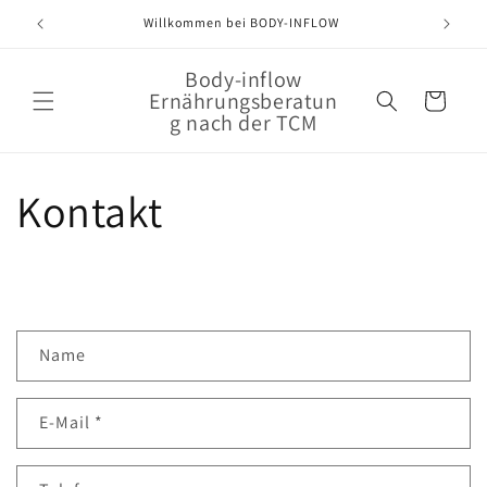
Direkt
zum
Willkommen bei BODY-INFLOW
Inhalt
Body-inflow
Ernährungsberatun
Warenkorb
g nach der TCM
Kontakt
K
Name
o
n
E-Mail
*
t
a
k