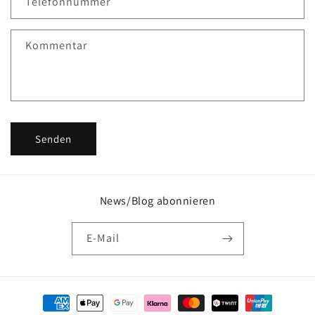
Telefonnummer
t
f
Kommentar
o
r
m
u
l
Senden
a
r
News/Blog abonnieren
E-Mail
Zahlungsmethoden