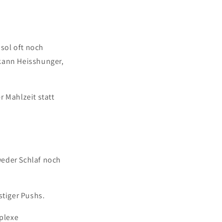
sol oft noch
 kann Heisshunger,
r Mahlzeit statt
n
weder Schlaf noch
stiger Pushs.
plexe