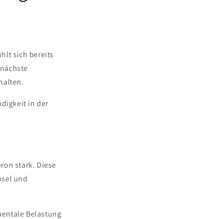
lt sich bereits
 nächste
halten.
digkeit in der
on stark. Diese
hsel und
 mentale Belastung