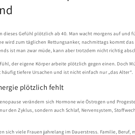
ind
n dieses Gefühl plötzlich ab 40. Man wacht morgens auf und füh
fee wird zum täglichen Rettungsanker, nachmittags kommt das
ends ist man zwar müde, kann aber trotzdem nicht richtig absc
fühl, der eigene Körper arbeite plötzlich gegen einen. Doch Mü
äufig tiefere Ursachen und ist nicht einfach nur „das Alter“.
rgie plötzlich fehlt
enopause verändern sich Hormone wie Östrogen und Progester
 nur den Zyklus, sondern auch Schlaf, Nervensystem, Stoffwec
.
en sich viele Frauen jahrelang im Dauerstress. Familie, Beruf,