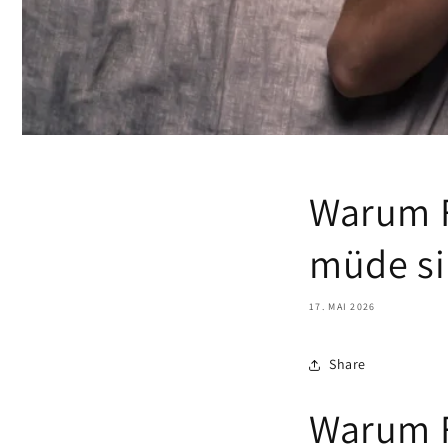
Warum F
müde s
17. MAI 2026
Share
Warum F