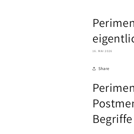
Perimen
eigentl
16. MAI 2026
Share
Perime
Postmen
Begriffe